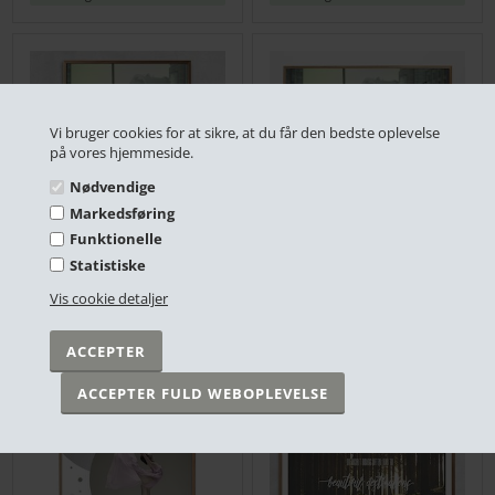
Vi bruger cookies for at sikre, at du får den bedste oplevelse
på vores hjemmeside.
Nødvendige
Markedsføring
Funktionelle
Statistiske
Plakat - Pigen med bamsen
Plakat - Pigen med bamsen 50 x 50 cm.
DKK 249,00
DKK 349,00
Vis cookie detaljer
På lager
På lager