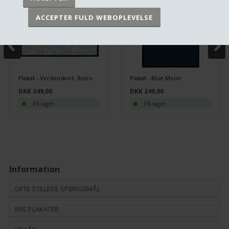
Plakat - Verdenskort, Retro
Plakat - Blue Moon
DKK 249,00
DKK 249,00
På lager
På lager
Information
OFTE STILLEDE SPØRGSMÅL
NYE PLAKATER