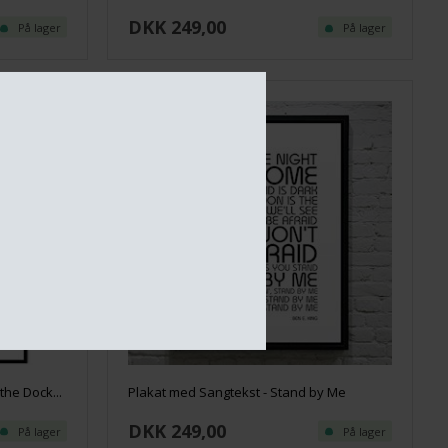
DKK 249,00
På lager
På lager
the Dock...
Plakat med Sangtekst - Stand by Me
DKK 249,00
På lager
På lager