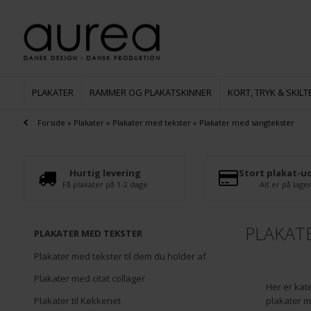
PLAKATER
RAMMER OG PLAKATSKINNER
KORT, TRYK & SKILT
Forside
»
Plakater
»
Plakater med tekster
»
Plakater med sangtekster
Hurtig levering
Stort plakat-u
Få plakater på 1-2 dage
Alt er på lage
PLAKAT
PLAKATER MED TEKSTER
Plakater med tekster til dem du holder af
Plakater med citat collager
Her er kat
Plakater til Køkkenet
plakater m