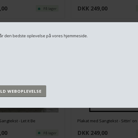
,00
DKK 249,00
På lager
u får den bedste oplevelse på vores hjemmeside.
angtekst - Let it Be
Plakat med Sangtekst - Sittin' on 
,00
DKK 249,00
På lager