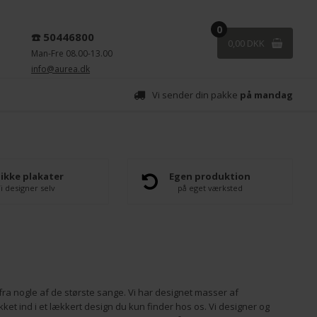
0
☎️ 50446800
0,00 DKK
Man-Fre 08.00-13.00
info@aurea.dk
Vi sender din pakke
på mandag
ikke plakater
Egen produktion
i designer selv
på eget værksted
fra nogle af de største sange. Vi har designet masser af
et ind i et lækkert design du kun finder hos os. Vi designer og