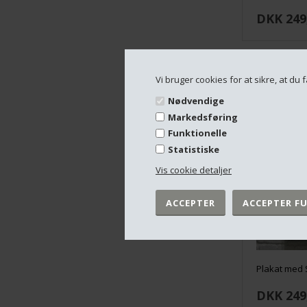
DKK 249
Vi bruger cookies for at sikre, at d
Nødvendige
Markedsføring
Funktionelle
Statistiske
Vis cookie detaljer
Plakat med S
DKK 249