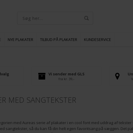
E
NYE PLAKATER
TILBUD PÅ PLAKATER
KUNDESERVICE
dvalg
Vi sender med GLS
Un
r
fra kr. 39,-
V
ER MED SANGTEKSTER
egorien med Aureas serie af plakater i en cool font med uddrag af tekster 
ed sangtekster, så du kan få din helt egen favoritsang på væggen. Det pakk