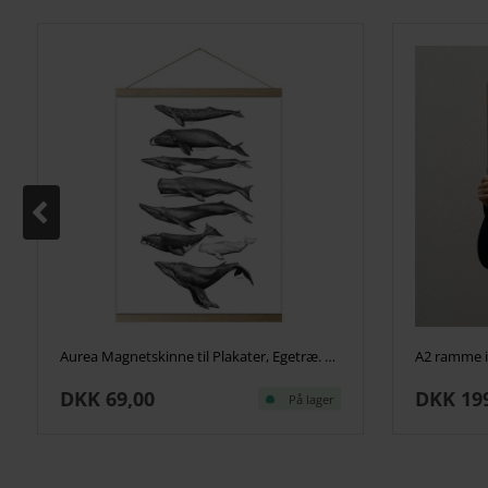
Aurea Magnetskinne til Plakater, Egetræ. Vælg Str.
A2 ramme i
DKK 69,00
DKK 19
På lager