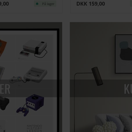
9,00
DKK 159,00
På lager
ER
K