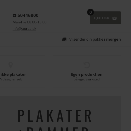
0
☎️ 50446800
0,00 DKK
Man-Fre 08.00-13.00
info@aurea.dk
Vi sender din pakke
i morgen
ikke plakater
Egen produktion
Vi designer selv
på eget værksted
PLAKATER