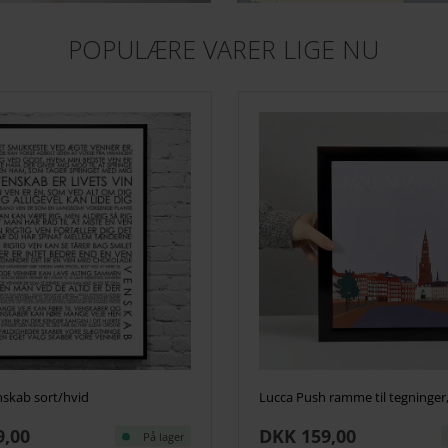
POPULÆRE VARER LIGE NU
nskab sort/hvid
Lucca Push ramme til tegninger
9,00
DKK 159,00
På lager