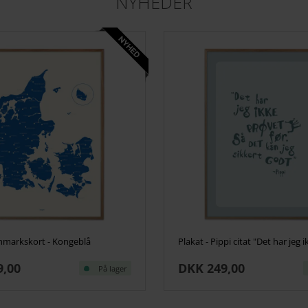
NYHEDER
anmarkskort - Kongeblå
9,00
DKK 249,00
På lager