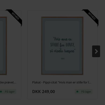
Plakat - Pippi citat "Det har jeg ikke prøvet før" - Blueish
Plakat - Pippi-citat "Hvis man er stille for længe" - Blueish
DKK 249,00
På lager
På lager