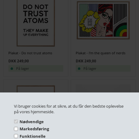
Plakat - Do not trust atoms
Plakat - I'm the queen of nerds
DKK 249,00
DKK 249,00
På lager
På lager
Vi bruger cookies for at sikre, at du får den bedste oplevelse
på vores hjemmeside.
Nødvendige
Markedsføring
Funktionelle