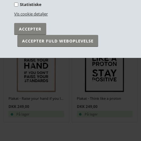
Statistiske
Plakat - Nerd life is better
Plakat - Periodic table
Vis cookie detaljer
DKK 249,00
DKK 249,00
På lager
På lager
Plakat - Raise your hand if you like nerds
Plakat - Think like a proton
DKK 249,00
DKK 249,00
På lager
På lager