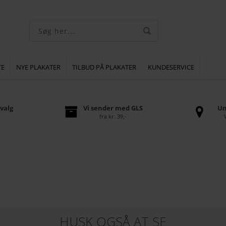
TE
NYE PLAKATER
TILBUD PÅ PLAKATER
KUNDESERVICE
valg
Vi sender med GLS
Un
fra kr. 39,-
HUSK OGSÅ AT SE