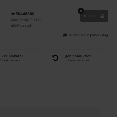
0
☎️ 50446800
0,00 DKK
Man-Fre 08.00-13.00
info@aurea.dk
Vi sender din pakke
i dag
ikke plakater
Egen produktion
Vi designer selv
på eget værksted