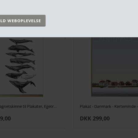
HUSK OGSÅ AT SE
Aurea Magnetskinne til Plakater, Egetræ. 22 cm
9,00
DKK 299,00