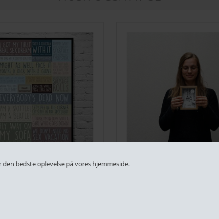
 får den bedste oplevelse på vores hjemmeside.
Misheard lyrics - colors
A6 billederamme i træ - Egetræ
99,00
DKK 69,00