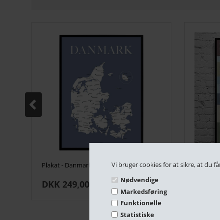
Vi bruger cookies for at sikre, at du
Plakat - Danmarkskort i blå.
Plakat - 
Nødvendige
DKK 249,00
DKK 2
Markedsføring
Funktionelle
Statistiske