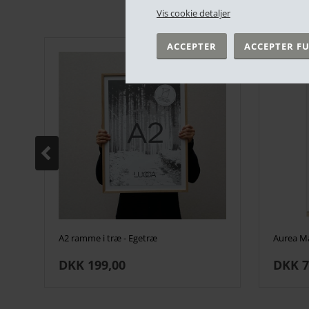
Vis cookie detaljer
A2 ramme i træ - Egetræ
DKK 199,00
DKK 7