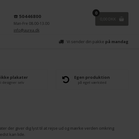
0
☎️ 50446800
0,00 DKK
Man-Fre 08.00-13.00
info@aurea.dk
Vi sender din pakke
på mandag
ikke plakater
Egen produktion
i designer selv
på eget værksted
tater der giver dig lyst til at rejse ud og mærke verden omkring
bedst kan lide.