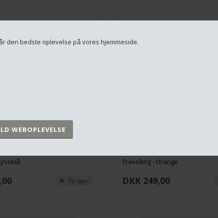
u får den bedste oplevelse på vores hjemmeside.
 Lyseblå
Travelling - Orange
,00
DKK 249,00
På lager