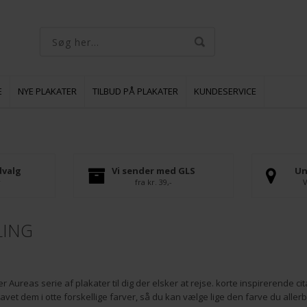
E
NYE PLAKATER
TILBUD PÅ PLAKATER
KUNDESERVICE
dvalg
Vi sender med GLS
Un
r
fra kr. 39,-
V
LING
er Aureas serie af plakater til dig der elsker at rejse. korte inspirerende ci
 lavet dem i otte forskellige farver, så du kan vælge lige den farve du aller