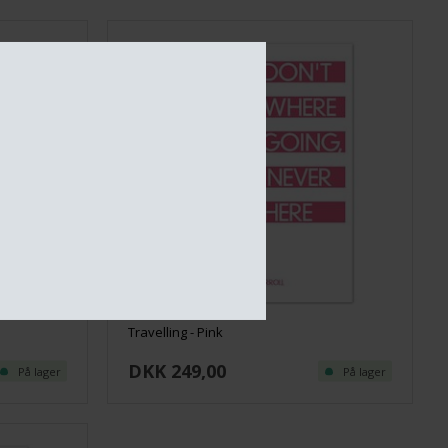
Travelling - Pink
DKK 249,00
På lager
På lager