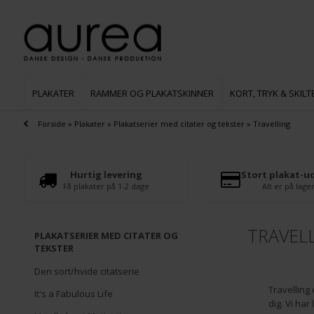
PLAKATER
RAMMER OG PLAKATSKINNER
KORT, TRYK & SKILT
Forside
»
Plakater
»
Plakatserier med citater og tekster
»
Travelling
Hurtig levering
Stort plakat-u
Få plakater på 1-2 dage
Alt er på lage
TRAVEL
PLAKATSERIER MED CITATER OG
TEKSTER
Den sort/hvide citatserie
Travelling 
It's a Fabulous Life
dig. Vi har