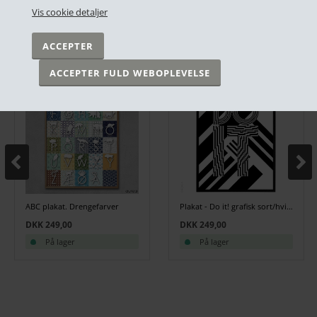
Vis cookie detaljer
ANDRE HAR OGSÅ KØBT
ABC plakat. Drengefarver
Plakat - Do it! grafisk sort/hvid - 30x40 cm.
DKK 249,00
DKK 249,00
På lager
På lager