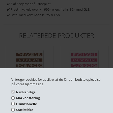
✔️ 5 af 5 stjerner på Trustpilot
✔️ Fragtfri v. køb over kr. 999,- ellers fra kr. 39,- med GLS.
✔️ Betal med kort, MobilePay & EAN
RELATEREDE PRODUKTER
Vi bruger cookies for at sikre, at du får den bedste oplevelse
på vores hjemmeside.
Nødvendige
Travelling - Brun
Travelling - Pink
Markedsføring
DKK 249,00
DKK 249,00
Funktionelle
På lager
På lager
Statistiske