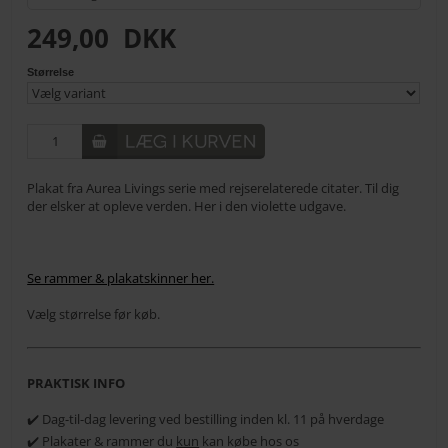
249,00
DKK
Størrelse
Plakat fra Aurea Livings serie med rejserelaterede citater. Til dig
der elsker at opleve verden. Her i den violette udgave.
Se rammer & plakatskinner her.
Vælg størrelse før køb.
PRAKTISK INFO
✔️ Dag-til-dag levering ved bestilling inden kl. 11 på hverdage
✔️ Plakater & rammer du
kun
kan købe hos os