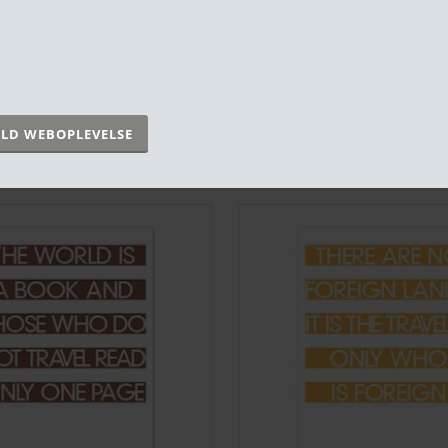
✔️ Plakater & rammer du
kun
kan købe hos 
✔️ 5 af 5 stjerner på Trustpilot
✔️ Fragtfri v. køb over kr. 999,- ellers fra kr.
✔️ Betal med kort, MobilePay & EAN
RELATEREDE PRODUKTER