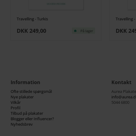
Travelling - Turkis
Travelling 
DKK 249,00
DKK 24
På lager
Information
Kontakt
Ofte stillede spørgsmål
Aurea Plakate
Nye plakater
info@aurea.d
Vilkår
5044 6800
Profil
Tilbud på plakater
Blogger eller Influencer?
Nyhedsbrev