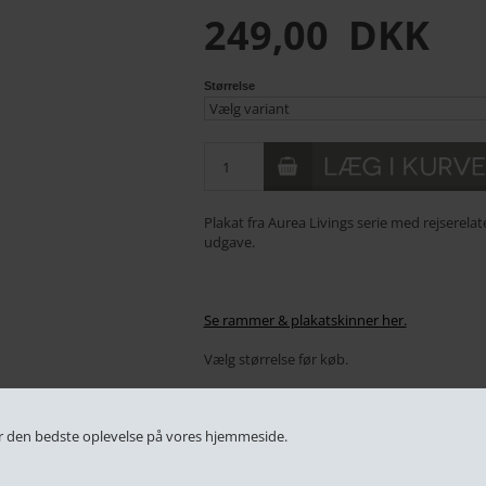
249,00
DKK
Størrelse
Plakat fra Aurea Livings serie med rejserelate
udgave.
Se rammer & plakatskinner her.
Vælg størrelse før køb.
PRAKTISK INFO
 får den bedste oplevelse på vores hjemmeside.
✔️ Dag-til-dag levering ved bestilling inden 