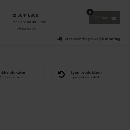
0
☎️ 50446800
0,00 DKK
Man-Fre 08.00-13.00
info@aurea.dk
Vi sender din pakke
på mandag
ikke plakater
Egen produktion
Vi designer selv
på eget værksted