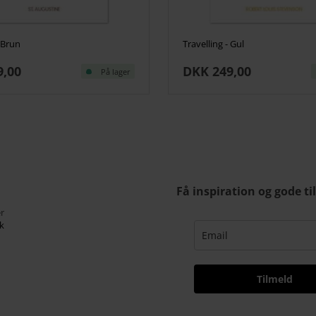
- Brun
Travelling - Gul
9,00
DKK 249,00
På lager
Få inspiration og gode ti
r
k
Tilmeld