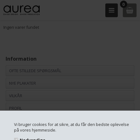
0
Ingen varer fundet
Information
OFTE STILLEDE SPØRGSMÅL
NYE PLAKATER
VILKÅR
PROFIL
TILBUD PÅ PLAKATER
Vi bruger cookies for at sikre, at du får den bedste oplevelse
på vores hjemmeside.
BLOGGER ELLER INFLUENCER?
Nødvendige