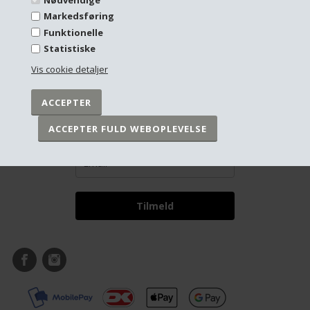
NYHEDSBREV
Markedsføring
Funktionelle
Kontakt
Statistiske
Aurea Plakater
Vis cookie detaljer
info@aurea.dk
5044 6800
Få inspiration og gode tilbud
Tilmeld