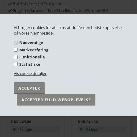
✔️ 5 af 5 stjerner på Trustpilot
✔️ Fragtfri v. køb over kr. 999,- ellers fra kr. 39,- med GLS.
✔️ Betal med kort, MobilePay & EAN
Vi bruger cookies for at sikre, at du får den bedste oplevelse
på vores hjemmeside.
RELATEREDE PRODUKTER
Nødvendige
Markedsføring
Funktionelle
Statistiske
Vis cookie detaljer
Plakat - Verdenskort, Retro
Plakat - Blue Moon
DKK 249,00
DKK 249,00
På lager
På lager