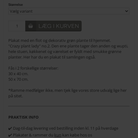
Størrelse
Plakat med en flot og dekorativ grøn plante til hjemmet.
"Crazy plant lady" no.2. Den ene plante tager den anden og wupti,
hele stuen, køkkenet og værelset er fyldt med smukke grønne
planter. Her har du en plakat til samlingen også.
Fås i 2 forskellige størrelser:
30 x 40 cm.
50 x 70 cm.
*Ramme medfølger ikke, men tjek lige vores store udvalg lige her
på sitet.
PRAKTISK INFO
✔️ Dag-til-dag levering ved bestilling inden kl. 11 på hverdage
✔️ Plakater & rammer du
kun
kan købe hos os