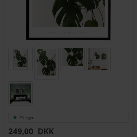
På lager
249,00
DKK