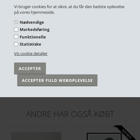
Vi bruger cookies for at sikre, at du får den bedste oplevelse
på vores hjemmeside.
Nødvendige
Markedsføring
Funktionelle
Statistiske
Vis cookie detaljer
Plakat - Verdenskort, Retro
Plakat - Blue Moon
DKK 249,00
DKK 249,00
På lager
På lager
ANDRE HAR OGSÅ KØBT