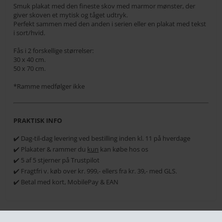
Smuk plakat med den fineste skov med marmor mønster, der
giver skoven et mytisk og tåget udtryk.
Perfekt sammen med den anden i serien eller en plakat med tekst
i sort/hvid.
Fås i 2 forskellige størrelser:
30 x 40 cm.
50 x 70 cm.
*Ramme medfølger ikke
PRAKTISK INFO
✔️ Dag-til-dag levering ved bestilling inden kl. 11 på hverdage
✔️ Plakater & rammer du
kun
kan købe hos os
✔️ 5 af 5 stjerner på Trustpilot
✔️ Fragtfri v. køb over kr. 999,- ellers fra kr. 39,- med GLS.
✔️ Betal med kort, MobilePay & EAN
RELATEREDE PRODUKTER