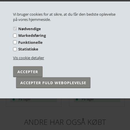
RELATEREDE PRODUKTER
Vi bruger cookies for at sikre, at du får den bedste oplevelse
på vores hjemmeside.
Nødvendige
Markedsføring
Funktionelle
Statistiske
Vis cookie detaljer
Plakat - Verdenskort, Retro
Plakat - Blue Moon
DKK 249,00
DKK 249,00
På lager
På lager
ANDRE HAR OGSÅ KØBT