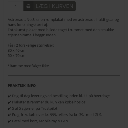
Astronaut, No.3. er en rumplakat med en astronaut i fuldt gear og
hans forskningskøretøj.
Fotokunst plakat med billede taget i rummet med den smukke
stjernehimmel i baggrunden.
Fås i 2 forskellige størrelser:
30 x 40 cm.
50 x 70 cm.
*Ramme medfølger ikke
PRAKTISK INFO
✔️ Dag-til-dag levering ved bestilling inden kl. 11 på hverdage
✔️ Plakater & rammer du
kun
kan købe hos os
✔️ 5 af 5 stjerner på Trustpilot
✔️ Fragtfri v. køb over kr. 999,- ellers fra kr. 39,- med GLS.
✔️ Betal med kort, MobilePay & EAN