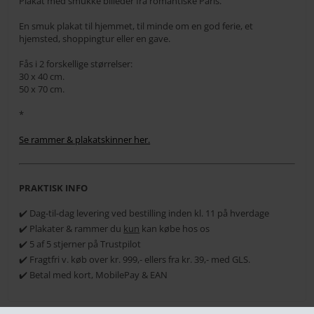
Plakat med smukke billeder fra romantiske Paris.
En smuk plakat til hjemmet, til minde om en god ferie, et
hjemsted, shoppingtur eller en gave.
Fås i 2 forskellige størrelser:
30 x 40 cm.
50 x 70 cm.
*
Se rammer & plakatskinner her.
PRAKTISK INFO
✔️ Dag-til-dag levering ved bestilling inden kl. 11 på hverdage
✔️ Plakater & rammer du
kun
kan købe hos os
✔️ 5 af 5 stjerner på Trustpilot
✔️ Fragtfri v. køb over kr. 999,- ellers fra kr. 39,- med GLS.
✔️ Betal med kort, MobilePay & EAN