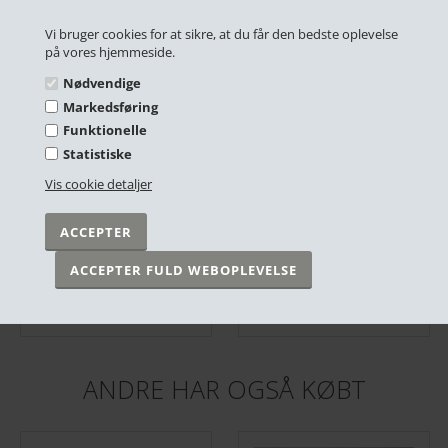
RELATEREDE PRODUKTER
Vi bruger cookies for at sikre, at du får den bedste oplevelse
på vores hjemmeside.
Nødvendige
Markedsføring
Funktionelle
Statistiske
Vis cookie detaljer
Plakat - Danmark - Kerteminde - 50x70 cm.
Plakat - Danmark - Lønstrup, Rubjerg Knude
DKK 299,00
DKK 249,00
På lager
På lager
ANDRE HAR OGSÅ KØBT