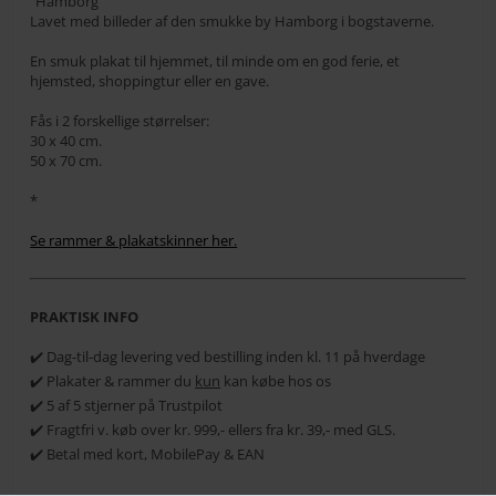
"Hamborg"
Lavet med billeder af den smukke by Hamborg i bogstaverne.
En smuk plakat til hjemmet, til minde om en god ferie, et
hjemsted, shoppingtur eller en gave.
Fås i 2 forskellige størrelser:
30 x 40 cm.
50 x 70 cm.
*
Se rammer & plakatskinner her.
PRAKTISK INFO
✔️ Dag-til-dag levering ved bestilling inden kl. 11 på hverdage
✔️ Plakater & rammer du
kun
kan købe hos os
✔️ 5 af 5 stjerner på Trustpilot
✔️ Fragtfri v. køb over kr. 999,- ellers fra kr. 39,- med GLS.
✔️ Betal med kort, MobilePay & EAN