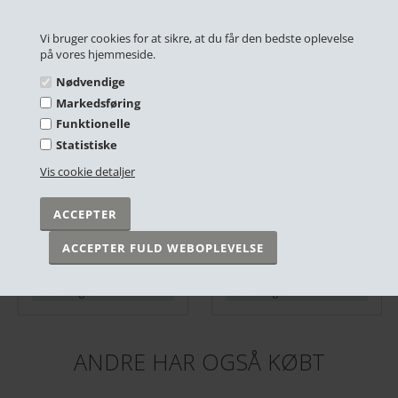
RELATEREDE PRODUKTER
Vi bruger cookies for at sikre, at du får den bedste oplevelse
på vores hjemmeside.
Nødvendige
Markedsføring
Funktionelle
Statistiske
Vis cookie detaljer
Plakat - Danmark - Kerteminde - 50x70 cm.
Plakat - Danmark - Lønstrup, Rubjerg Knude
DKK 299,00
DKK 249,00
På lager
På lager
ANDRE HAR OGSÅ KØBT