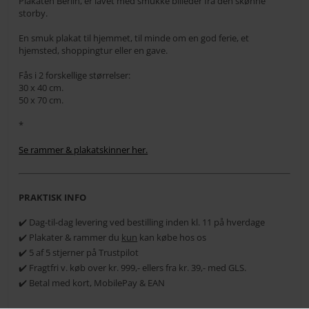
Plakaten Berlin, er lavet med smukke billeder fra den skønne
storby.
En smuk plakat til hjemmet, til minde om en god ferie, et
hjemsted, shoppingtur eller en gave.
Fås i 2 forskellige størrelser:
30 x 40 cm.
50 x 70 cm.
*
Se rammer & plakatskinner her.
PRAKTISK INFO
✔️ Dag-til-dag levering ved bestilling inden kl. 11 på hverdage
✔️ Plakater & rammer du
kun
kan købe hos os
✔️ 5 af 5 stjerner på Trustpilot
✔️ Fragtfri v. køb over kr. 999,- ellers fra kr. 39,- med GLS.
✔️ Betal med kort, MobilePay & EAN