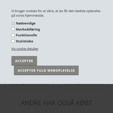
RELATEREDE PRODUKTER
Vi bruger cookies for at sikre, at du får den bedste oplevelse
på vores hjemmeside.
Nødvendige
Markedsføring
Funktionelle
Statistiske
Vis cookie detaljer
Plakat - Danmark - Kerteminde - 50x70 cm.
Plakat - Danmark - Lønstrup, Rubjerg Knude
DKK 299,00
DKK 249,00
På lager
På lager
ANDRE HAR OGSÅ KØBT