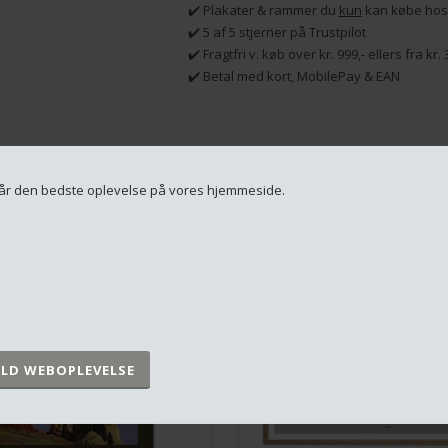
✔️ Plakater & rammer du
kun
kan købe hos
✔️ 5 af 5 stjerner på Trustpilot
✔️ Fragtfri v. køb over kr. 999,- ellers fra kr
✔️ Betal med kort, MobilePay & EAN
RELATEREDE PRODUKTER
u får den bedste oplevelse på vores hjemmeside.