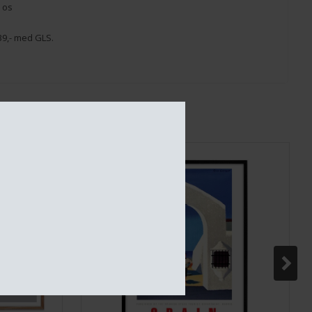
 os
. 39,- med GLS.