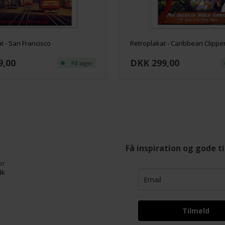
t - San Francisco
Retroplakat - Caribbean Clipp
9,00
DKK 299,00
På lager
Få inspiration og gode t
er
dk
Tilmeld