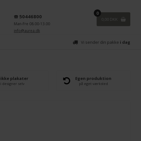
0
☎️ 50446800
0,00 DKK
Man-Fre 08.00-13.00
info@aurea.dk
Vi sender din pakke
i dag
ikke plakater
Egen produktion
i designer selv
på eget værksted