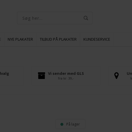
E
NYE PLAKATER
TILBUD PÅ PLAKATER
KUNDESERVICE
dvalg
Vi sender med GLS
Un
r
fra kr. 39,-
V
På lager