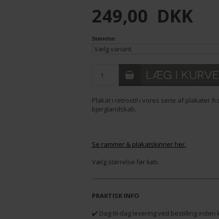
249,00
DKK
Størrelse
Plakat i retrostil i vores serie af plakater
bjerglandskab.
Se rammer & plakatskinner her.
Vælg størrelse før køb.
PRAKTISK INFO
✔️ Dag-til-dag levering ved bestilling inden