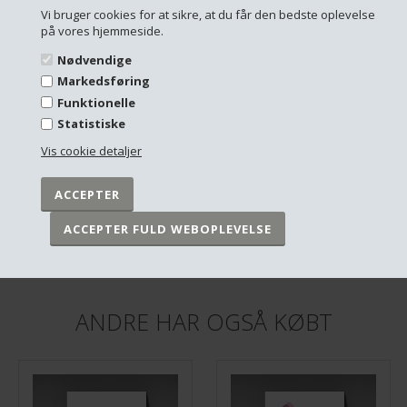
Vi bruger cookies for at sikre, at du får den bedste oplevelse
på vores hjemmeside.
Nødvendige
Markedsføring
Funktionelle
Statistiske
Vis cookie detaljer
Postkort A5 - Dansk landskab, Geometrisk no.4
Postkort A5 - Pink flower
DKK 19,00
DKK 19,00
På lager
På lager
ANDRE HAR OGSÅ KØBT