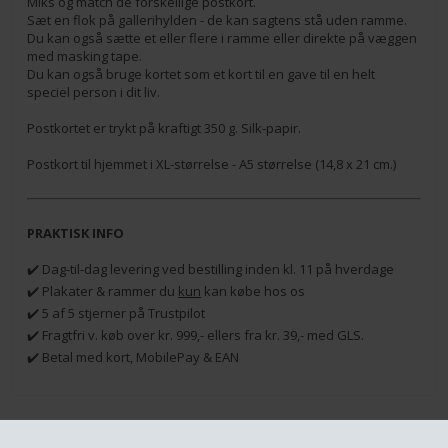
Miks og match de forskellige postkort.
Sæt en flok på gallerihylden - de kan sagtens stå uden ramme.
Du kan også sætte et eller flere i ramme eller direkte på væggen
med masking tape.
Du kan også bruge kortet som et kort til en gave til en helt
speciel person i dit liv.
Postkortet er trykt på kraftigt 350 g. Silk-papir.
Postkort til hjemmet i XL-størrelse - A5 størrelse (14,8 x 21 cm.)
PRAKTISK INFO
✔️ Dag-til-dag levering ved bestilling inden kl. 11 på hverdage
✔️ Plakater & rammer du
kun
kan købe hos os
✔️ 5 af 5 stjerner på Trustpilot
✔️ Fragtfri v. køb over kr. 999,- ellers fra kr. 39,- med GLS.
✔️ Betal med kort, MobilePay & EAN
RELATEREDE PRODUKTER