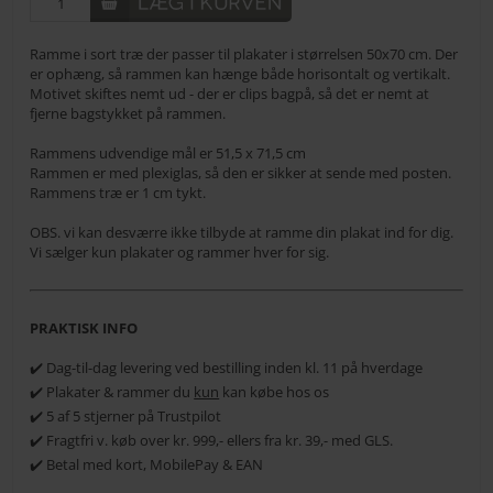
Ramme i sort træ der passer til plakater i størrelsen 50x70 cm. Der
er ophæng, så rammen kan hænge både horisontalt og vertikalt.
Motivet skiftes nemt ud - der er clips bagpå, så det er nemt at
fjerne bagstykket på rammen.
Rammens udvendige mål er 51,5 x 71,5 cm
Rammen er med plexiglas, så den er sikker at sende med posten.
Rammens træ er 1 cm tykt.
OBS. vi kan desværre ikke tilbyde at ramme din plakat ind for dig.
Vi sælger kun plakater og rammer hver for sig.
PRAKTISK INFO
✔️ Dag-til-dag levering ved bestilling inden kl. 11 på hverdage
✔️ Plakater & rammer du
kun
kan købe hos os
✔️ 5 af 5 stjerner på Trustpilot
✔️ Fragtfri v. køb over kr. 999,- ellers fra kr. 39,- med GLS.
✔️ Betal med kort, MobilePay & EAN