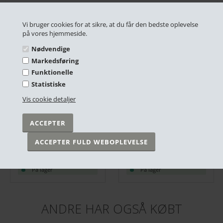
RELATEREDE PRODUKTER
Vi bruger cookies for at sikre, at du får den bedste oplevelse
på vores hjemmeside.
Nødvendige
Markedsføring
Funktionelle
Statistiske
Vis cookie detaljer
Aurea Magnetskinne til Plakater, Egetræ. 51 cm
A2 ramme i træ - Egetræ
DKK 149,00
DKK 199,00
På lager
På lager
ANDRE HAR OGSÅ KØBT