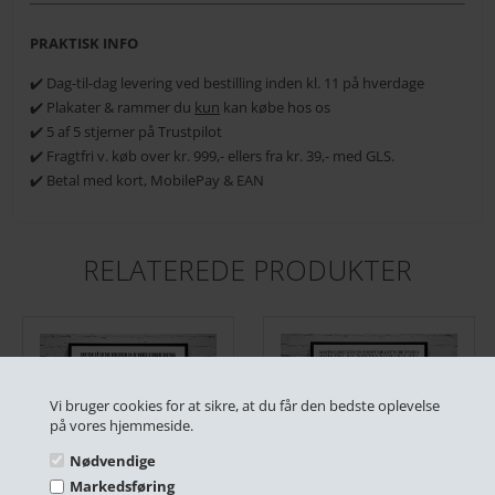
PRAKTISK INFO
✔️ Dag-til-dag levering ved bestilling inden kl. 11 på hverdage
✔️ Plakater & rammer du
kun
kan købe hos os
✔️ 5 af 5 stjerner på Trustpilot
✔️ Fragtfri v. køb over kr. 999,- ellers fra kr. 39,- med GLS.
✔️ Betal med kort, MobilePay & EAN
RELATEREDE PRODUKTER
Vi bruger cookies for at sikre, at du får den bedste oplevelse
på vores hjemmeside.
Nødvendige
Markedsføring