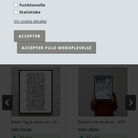
Funktionelle
Plakat "Blinkende Lygter" Sort/Hvid
Plakat - Sex & the City - sort/hvid
Statistiske
DKK 299,00
DKK 249,00
Vis cookie detaljer
På lager
På lager
ANDRE HAR OGSÅ KØBT
Plakat "Tag ja hatten på" - Sort/hvid 50x70cm
Ramme i træ 30x40 cm - SORT
DKK 299,00
DKK 139,00
På lager
På lager