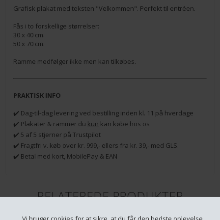
Grafisk plakat med teksten "Velkommen". Perfekt til entréen.
Fås i to forskellige størrelser:
30 x 40 cm.
50 x 70 cm.
Ramme medfølger ikke men kan tilkøbes.
PRAKTISK INFO
✔️ Dag-til-dag levering ved bestilling inden kl. 11 på hverdage
✔️ Plakater & rammer du
kun
kan købe hos os
✔️ 5 af 5 stjerner på Trustpilot
✔️ Fragtfri v. køb over kr. 999,- ellers fra kr. 39,- med GLS.
✔️ Betal med kort, MobilePay & EAN
RELATEREDE PRODUKTER
Vi bruger cookies for at sikre, at du får den bedste oplevelse