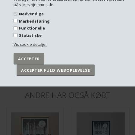
på vores hjemmeside.
Nødvendige
Markedsføring
Funktionelle
Statistiske
Vis cookie detaljer
Plakat - Sindsrobønnen V 2.o - Sort/Hvid
Plakat - Sindsrobønnen - Sandfarvet - 50x70cm
DKK 249,00
DKK 299,00
På lager
På lager
ANDRE HAR OGSÅ KØBT