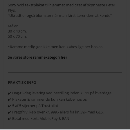
Sort/hvid tekstplakat til hjemmet med citat af skønneste Peter
Plys.
"Ukrudt er også blomster når man først lærer dem at kende"
Måler
30 x 40 cm.
50 x 70 cm.
*Ramme medfølger ikke men kan købes lige her hos os.
Se vores store rammekategori
her
PRAKTISK INFO
✔️ Dag-til-dag levering ved bestilling inden kl. 11 på hverdage
✔️ Plakater & rammer du
kun
kan købe hos os
✔️ 5 af 5 stjerner på Trustpilot
✔️ Fragtfri v. køb over kr. 999,- ellers fra kr. 39,- med GLS.
✔️ Betal med kort, MobilePay & EAN