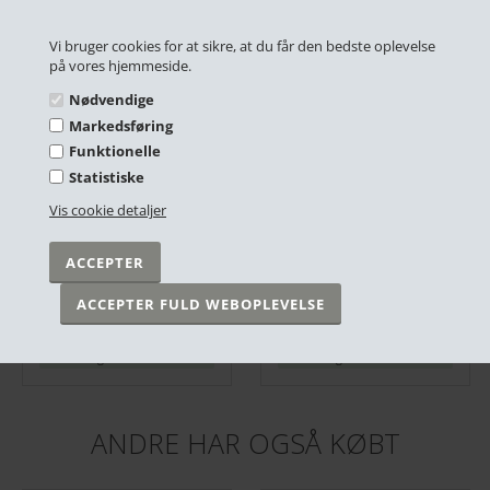
RELATEREDE PRODUKTER
Vi bruger cookies for at sikre, at du får den bedste oplevelse
på vores hjemmeside.
Nødvendige
Markedsføring
Funktionelle
Statistiske
Vis cookie detaljer
Plakat - Sindsrobønnen V 2.o - Sort/Hvid
Plakat - Sindsrobønnen - Sandfarvet - 50x70cm
DKK 249,00
DKK 299,00
På lager
På lager
ANDRE HAR OGSÅ KØBT