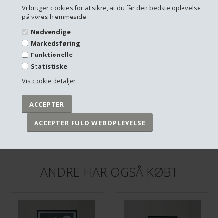
Vi bruger cookies for at sikre, at du får den bedste oplevelse
på vores hjemmeside.
Nødvendige
Markedsføring
Funktionelle
Statistiske
Vis cookie detaljer
Plakat - Triangles and marble graphic
Plakat - Retro, Italian Aerial Lines
DKK 249,00
DKK 249,00
På lager
På lager
ANDRE HAR OGSÅ KØBT