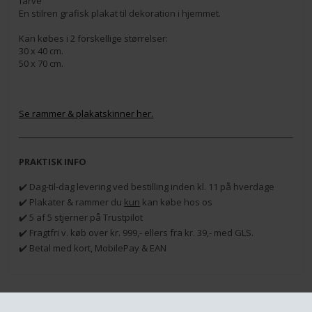
farve
En stilren grafisk plakat til dekoration i hjemmet.
Kan købes i 2 forskellige størrelser:
30 x 40 cm.
50 x 70 cm.
Se rammer & plakatskinner her.
PRAKTISK INFO
✔️ Dag-til-dag levering ved bestilling inden kl. 11 på hverdage
✔️ Plakater & rammer du
kun
kan købe hos os
✔️ 5 af 5 stjerner på Trustpilot
✔️ Fragtfri v. køb over kr. 999,- ellers fra kr. 39,- med GLS.
✔️ Betal med kort, MobilePay & EAN
RELATEREDE PRODUKTER