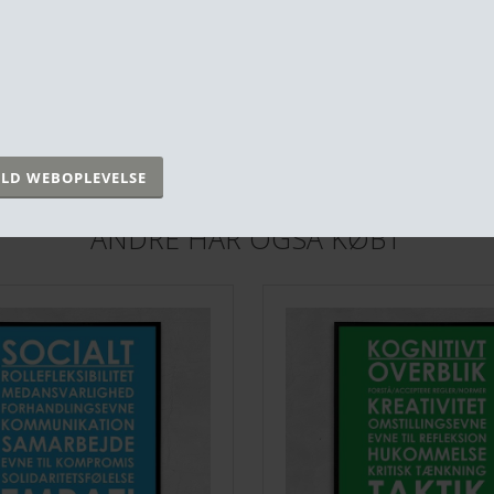
✔️ Dag-til-dag levering ved bestilling inden 
✔️ Plakater & rammer du
kun
kan købe hos 
✔️ 5 af 5 stjerner på Trustpilot
✔️ Fragtfri v. køb over kr. 999,- ellers fra kr.
✔️ Betal med kort, MobilePay & EAN
ANDRE HAR OGSÅ KØBT