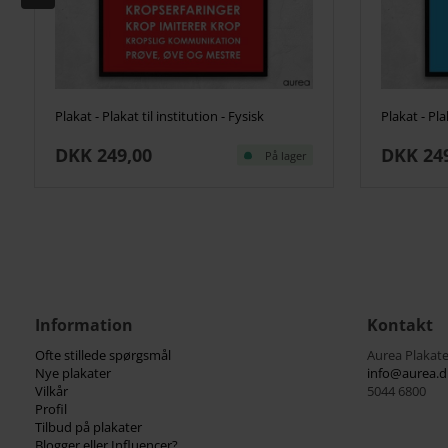
Plakat - Plakat til institution - Fysisk
Plakat - Pla
DKK 249,00
DKK 24
På lager
Information
Kontakt
Ofte stillede spørgsmål
Aurea Plakate
Nye plakater
info@aurea.d
Vilkår
5044 6800
Profil
Tilbud på plakater
Blogger eller Influencer?