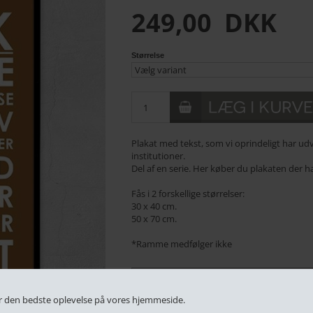
249,00
DKK
Størrelse
Plakat med tekst, som vi oprindeligt har udvik
institutioner.
Del af en serie. Her køber du plakaten der 
Fås i 2 forskellige størrelser:
30 x 40 cm.
50 x 70 cm.
*Ramme medfølger ikke
PRAKTISK INFO
 får den bedste oplevelse på vores hjemmeside.