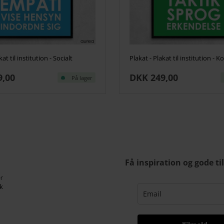
kat til institution - Socialt
9,00
DKK 249,00
På lager
Få inspiration og gode ti
r
k