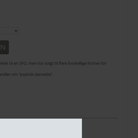
let til en SFO, men har solgt til flere forskellige former for
handler om "psykisk dannelse".