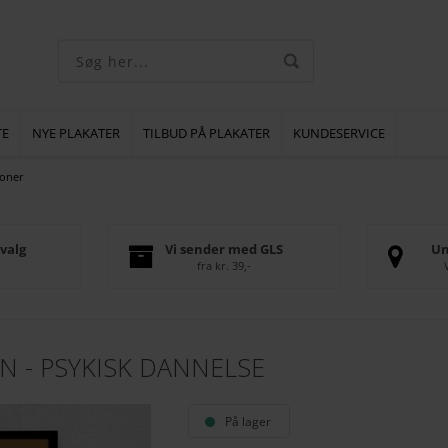
TE
NYE PLAKATER
TILBUD PÅ PLAKATER
KUNDESERVICE
ioner
valg
Vi sender med GLS
Un
fra kr. 39,-
ON - PSYKISK DANNELSE
På lager