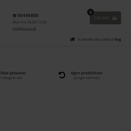
0
☎️ 50446800
0,00 DKK
Man-Fre 08.00-13.00
info@aurea.dk
Vi sender din pakke
i dag
ikke plakater
Egen produktion
Vi designer selv
på eget værksted