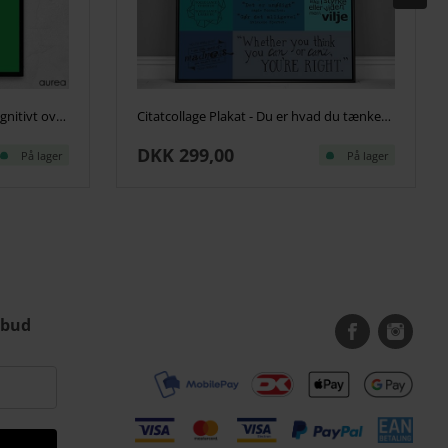
Plakat - Plakat til institution - Kognitivt overblik
Citatcollage Plakat - Du er hvad du tænker, colors
DKK 299,00
På lager
På lager
lbud