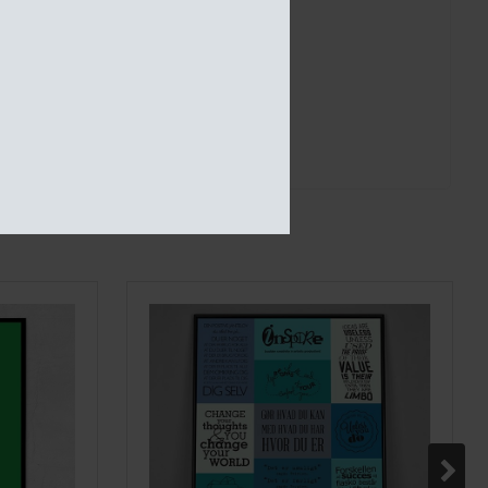
kl. 11 på hverdage
os
 39,- med GLS.