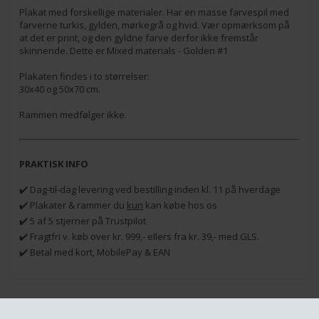
Plakat med forskellige materialer. Har en masse farvespil med
farverne turkis, gylden, mørkegrå og hvid. Vær opmærksom på
at det er print, og den gyldne farve derfor ikke fremstår
skinnende. Dette er Mixed materials - Golden #1
Plakaten findes i to størrelser:
30x40 og 50x70 cm.
Rammen medfølger ikke.
PRAKTISK INFO
✔️ Dag-til-dag levering ved bestilling inden kl. 11 på hverdage
✔️ Plakater & rammer du
kun
kan købe hos os
✔️ 5 af 5 stjerner på Trustpilot
✔️ Fragtfri v. køb over kr. 999,- ellers fra kr. 39,- med GLS.
✔️ Betal med kort, MobilePay & EAN
RELATEREDE PRODUKTER