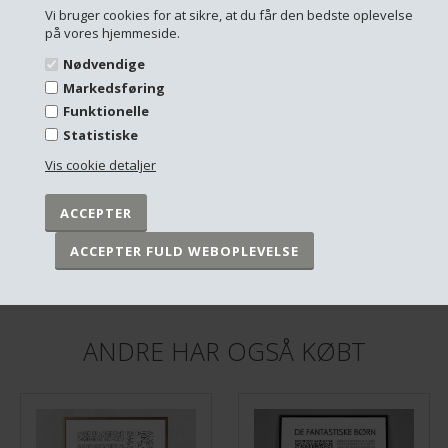
Vi bruger cookies for at sikre, at du får den bedste oplevelse
på vores hjemmeside.
Nødvendige
Markedsføring
Funktionelle
Statistiske
Vis cookie detaljer
Plakat - One line - Male sketch #2 - 30x40 cm.
Plakat - Stjernebilleder grå
DKK 249,00
DKK 249,00
På lager
På lager
ANDRE HAR OGSÅ KØBT