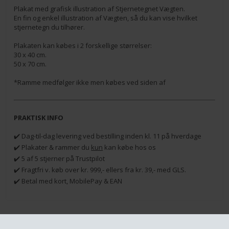
Plakat med grafisk illustration af Stjernetegnet Vægten.
En fin og enkel illustration af Vægten, så du kan vise hvilket
stjernetegn du tilhører.
Plakaten kan købes i 2 forskellige størrelser:
30 x 40 cm.
50 x 70 cm.
*Ramme medfølger ikke men købes ved siden af
PRAKTISK INFO
✔️ Dag-til-dag levering ved bestilling inden kl. 11 på hverdage
✔️ Plakater & rammer du
kun
kan købe hos os
✔️ 5 af 5 stjerner på Trustpilot
✔️ Fragtfri v. køb over kr. 999,- ellers fra kr. 39,- med GLS.
✔️ Betal med kort, MobilePay & EAN
RELATEREDE PRODUKTER