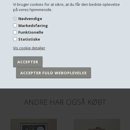
Vi bruger cookies for at sikre, at du får den bedste oplevelse
på vores hjemmeside.
Nødvendige
Markedsføring
Funktionelle
Statistiske
Vis cookie detaljer
Plakat - Stjernetegn - alle 12
Plakat med stjernetegn - Skytten
DKK 249,00
DKK 249,00
På lager
På lager
ANDRE HAR OGSÅ KØBT