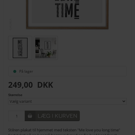
På lager
249,00
DKK
Størrelse
Stilren plakat til hjemmet med teksten "Me love you long time"