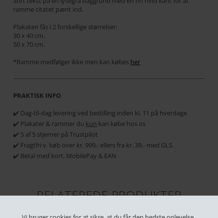
Sort tekst på en lysegrå baggrund med en fin hvid kant for at
ramme citatet pænt ind.
Plakaten fås i 2 forskellige størrelser:
30 x 40 cm.
50 x 70 cm.
*Ramme medfølger ikke men kan købes
her
PRAKTISK INFO
✔️ Dag-til-dag levering ved bestilling inden kl. 11 på hverdage
✔️ Plakater & rammer du
kun
kan købe hos os
✔️ 5 af 5 stjerner på Trustpilot
✔️ Fragtfri v. køb over kr. 999,- ellers fra kr. 39,- med GLS.
✔️ Betal med kort, MobilePay & EAN
RELATEREDE PRODUKTER
Vi bruger cookies for at sikre, at du får den bedste oplevelse