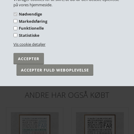
på vores hjemmeside.
Nødvendige
Markedsføring
Funktionelle
Statistiske
Vis cookie detaljer
Plakat - Sindsrobønnen V 2.o - Sort/Hvid
Plakat - Sindsrobønnen - Sandfarvet - 50x70cm
DKK 249,00
DKK 299,00
På lager
På lager
ANDRE HAR OGSÅ KØBT