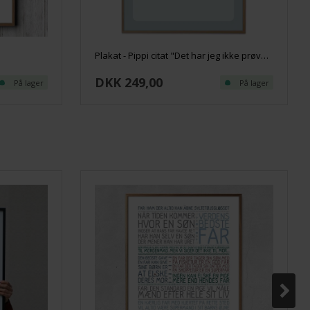
Plakat - Pippi citat "Det har jeg ikke prøvet før" - Blueish
DKK 249,00
På lager
På lager