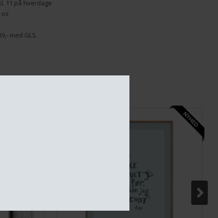
 kl. 11 på hverdage
 os
. 39,- med GLS.