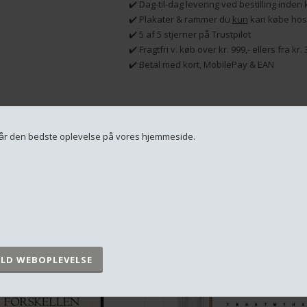
✔️ Dag-til-dag levering ved bestilling inden
✔️ Plakater & rammer du
kun
kan købe hos
✔️ 5 af 5 stjerner på Trustpilot
✔️ Fragtfri v. køb over kr. 999,- ellers fra kr
✔️ Betal med kort, MobilePay & EAN
RELATEREDE PRODUKTER
u får den bedste oplevelse på vores hjemmeside.