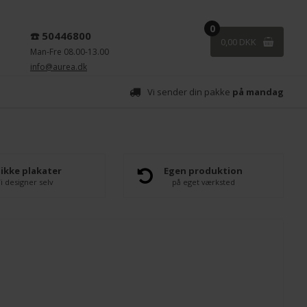
0
☎️ 50446800
0,00 DKK
Man-Fre 08.00-13.00
info@aurea.dk
Vi sender din pakke
på mandag
ikke plakater
Egen produktion
i designer selv
på eget værksted