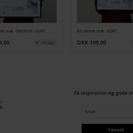
e i træ - 50x70 cm - SORT
A2 ramme i træ - SORT
9,00
DKK 199,00
På lager
Få inspiration og gode t
er
dk
Tilmeld