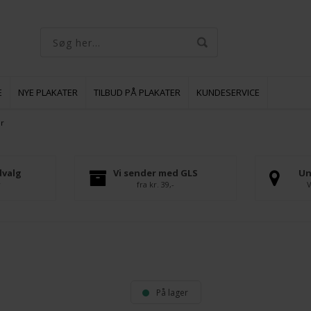
E
NYE PLAKATER
TILBUD PÅ PLAKATER
KUNDESERVICE
er
dvalg
Vi sender med GLS
Un
r
fra kr. 39,-
V
På lager