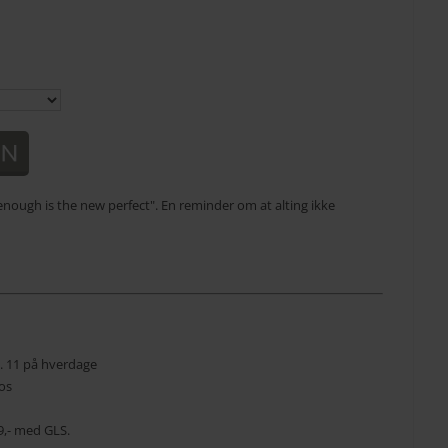
nough is the new perfect". En reminder om at alting ikke
kl. 11 på hverdage
os
 39,- med GLS.