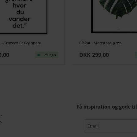
t - Græsset Er Grønnere
Plakat - Monstera, grøn
9,00
DKK 299,00
På lager
Få inspiration og gode ti
r
k