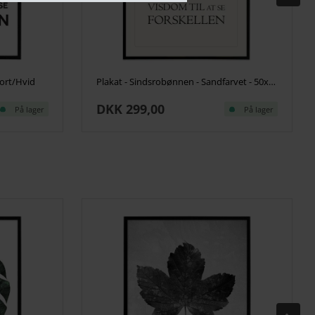
Sort/Hvid
Plakat - Sindsrobønnen - Sandfarvet - 50x70cm
DKK 299,00
På lager
På lager