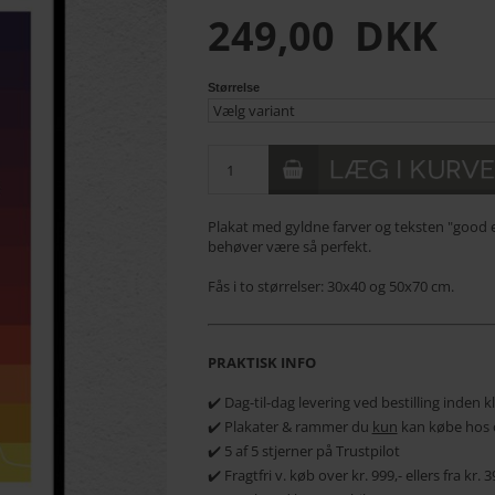
249,00
DKK
Størrelse
Plakat med gyldne farver og teksten "good e
behøver være så perfekt.
Fås i to størrelser: 30x40 og 50x70 cm.
PRAKTISK INFO
✔️ Dag-til-dag levering ved bestilling inden 
✔️ Plakater & rammer du
kun
kan købe hos 
✔️ 5 af 5 stjerner på Trustpilot
✔️ Fragtfri v. køb over kr. 999,- ellers fra kr.