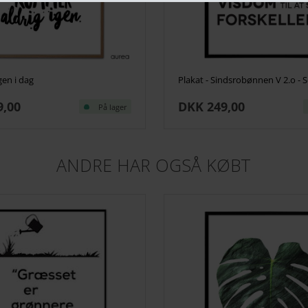
gen i dag
Plakat - Sindsrobønnen V 2.o - 
9,00
DKK 249,00
På lager
ANDRE HAR OGSÅ KØBT