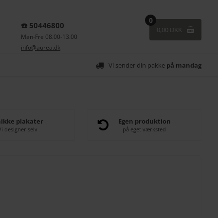
0
☎️ 50446800
0,00 DKK
Man-Fre 08.00-13.00
info@aurea.dk
Vi sender din pakke
på mandag
ikke plakater
Egen produktion
Vi designer selv
på eget værksted