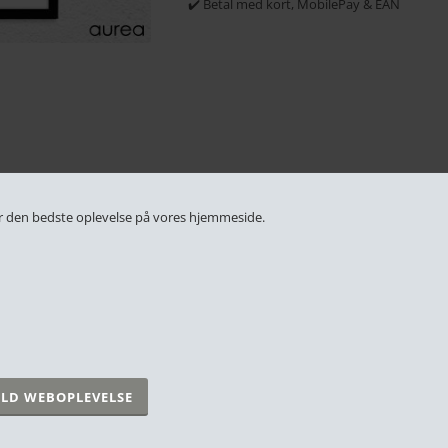
✔️ Betal med kort, MobilePay & EAN
RELATEREDE PRODUKTER
 får den bedste oplevelse på vores hjemmeside.