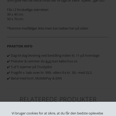
Som jyde ved de fleste hvad det vil sige at være "Kjælle", gør du?
Fås i 2 forskellige størrelser:
30 x 40 cm.
50 x 70 cm.
*Ramme medfølger ikke men kan købes her på siden
PRAKTISK INFO
✔️ Dag-til-dag levering ved bestilling inden kl. 11 på hverdage
✔️ Plakater & rammer du
kun
kan købe hos os
✔️ 5 af 5 stjerner på Trustpilot
✔️ Fragtfri v. køb over kr. 999,- ellers fra kr. 39,- med GLS.
✔️ Betal med kort, MobilePay & EAN
RELATEREDE PRODUKTER
Vi bruger cookies for at sikre, at du får den bedste oplevelse