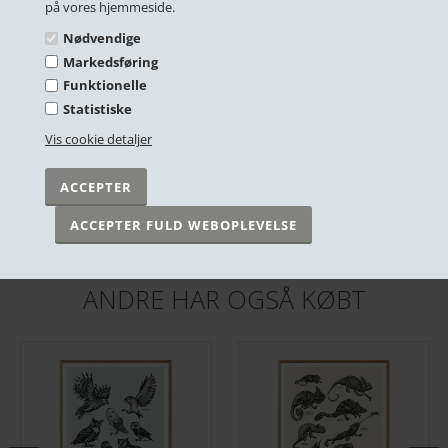
på vores hjemmeside.
Nødvendige
Markedsføring
Funktionelle
Statistiske
Vis cookie detaljer
Plakat - Sindsrobønnen V 2.o - Sort/Hvid
Plakat - Sindsrobønnen - Sandfarvet - 50x70cm
DKK 249,00
DKK 299,00
På lager
På lager
ANDRE HAR OGSÅ KØBT