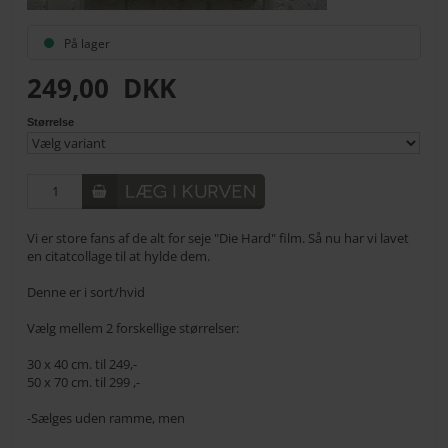
På lager
249,00
DKK
Størrelse
Vi er store fans af de alt for seje "Die Hard" film. Så nu har vi lavet
en citatcollage til at hylde dem.
Denne er i sort/hvid
Vælg mellem 2 forskellige størrelser:
30 x 40 cm. til 249,-
50 x 70 cm. til 299 ,-
-Sælges uden ramme, men