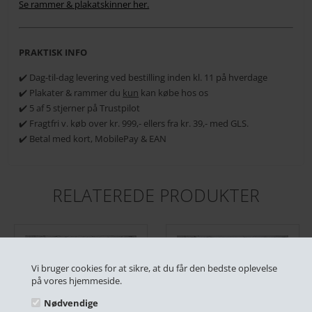
Se rammer & plakatskinner her.
PRAKTISK INFO
✔️ Dag-til-dag levering ved bestilling inden kl. 11 på hverdage
✔️ Plakater & rammer du
kun
kan købe hos os
✔️ 5 af 5 stjerner på Trustpilot
✔️ Fragtfri v. køb over kr. 999,- ellers fra kr. 39,- med GLS.
✔️ Betal med kort, MobilePay & EAN
RELATEREDE PRODUKTER
Vi bruger cookies for at sikre, at du får den bedste oplevelse
på vores hjemmeside.
Nødvendige