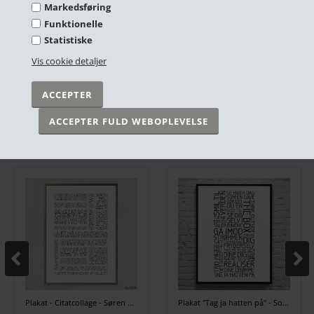
Markedsføring
Funktionelle
Statistiske
Plakat - Sex & the City - sort/hvid
Plakat "Blinkende lygter" Douce blå nuancer 50x70cm
Vis cookie detaljer
DKK 249,00
DKK 299,00
På lager
På lager
ANDRE HAR OGSÅ KØBT
Plakat - Citatcollage - Søren Kierkegaard - Sort/hvid
Plakat "Tag ja hatten på" - Sort/hvid 50x70cm