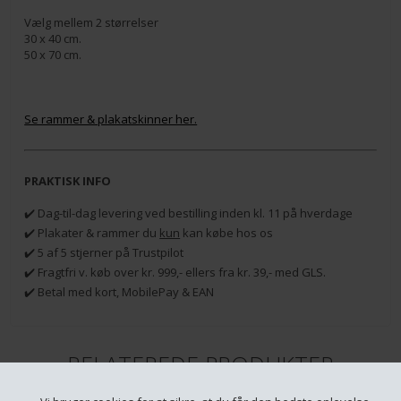
Vælg mellem 2 størrelser
30 x 40 cm.
50 x 70 cm.
Se rammer & plakatskinner her.
PRAKTISK INFO
✔️ Dag-til-dag levering ved bestilling inden kl. 11 på hverdage
✔️ Plakater & rammer du
kun
kan købe hos os
✔️ 5 af 5 stjerner på Trustpilot
✔️ Fragtfri v. køb over kr. 999,- ellers fra kr. 39,- med GLS.
✔️ Betal med kort, MobilePay & EAN
RELATEREDE PRODUKTER