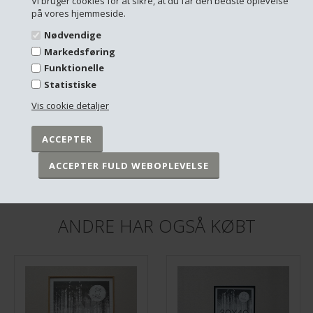
Vi bruger cookies for at sikre, at du får den bedste oplevelse
på vores hjemmeside.
Nødvendige
Markedsføring
Funktionelle
Statistiske
Vis cookie detaljer
Plakat - Hverdagen sort/hvid - vælg størrelse
Plakat - Citatcollage - Kitchen, sort/hvid
DKK 249,00
DKK 249,00
På lager
På lager
ANDRE HAR OGSÅ KØBT