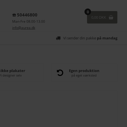
0
☎️ 50446800
0,00 DKK
Man-Fre 08.00-13.00
info@aurea.dk
Vi sender din pakke
på mandag
ikke plakater
Egen produktion
Vi designer selv
på eget værksted