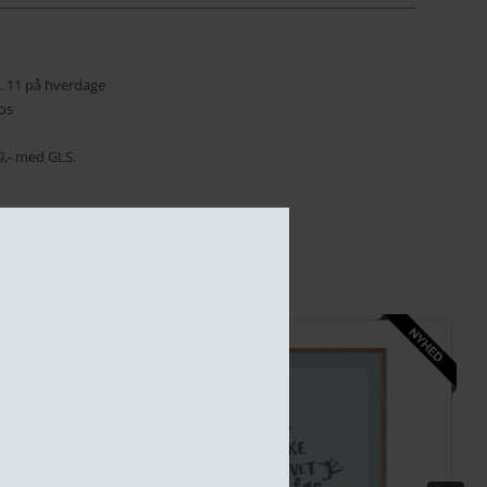
kl. 11 på hverdage
os
 39,- med GLS.