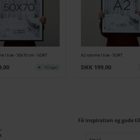
e i træ - 50x70 cm - SORT
A2 ramme i træ - SORT
9,00
DKK 199,00
På lager
Få inspiration og gode ti
r
k