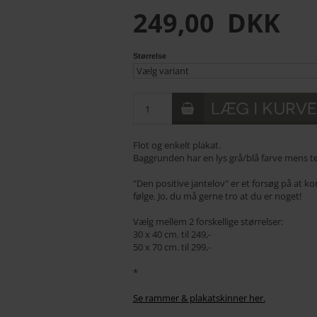
249,00
DKK
Størrelse
Flot og enkelt plakat.
Baggrunden har en lys grå/blå farve mens te
"Den positive jantelov" er et forsøg på at 
følge. Jo, du må gerne tro at du er noget!
Vælg mellem 2 forskellige størrelser:
30 x 40 cm. til 249,-
50 x 70 cm. til 299,-
*
Se rammer & plakatskinner her.