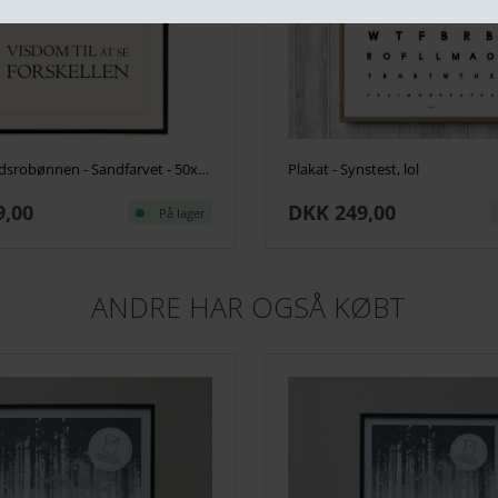
Plakat - Sindsrobønnen - Sandfarvet - 50x70cm
Plakat - Synstest, lol
9,00
DKK 249,00
På lager
ANDRE HAR OGSÅ KØBT