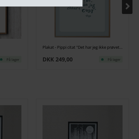
Plakat - Pippi citat "Det har jeg ikke prøvet før" - Blueish
DKK 249,00
På lager
På lager