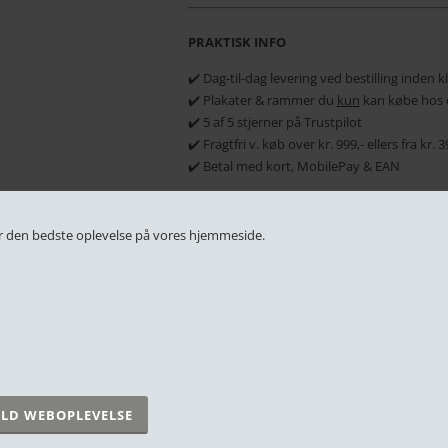
PRAKTISK INFO
✔️ Dag-til-dag levering ved bestilling inden 
✔️ Plakater & rammer du
kun
kan købe hos 
✔️ 5 af 5 stjerner på Trustpilot
✔️ Fragtfri v. køb over kr. 999,- ellers fra kr.
✔️ Betal med kort, MobilePay & EAN
 får den bedste oplevelse på vores hjemmeside.
RELATEREDE PRODUKTER