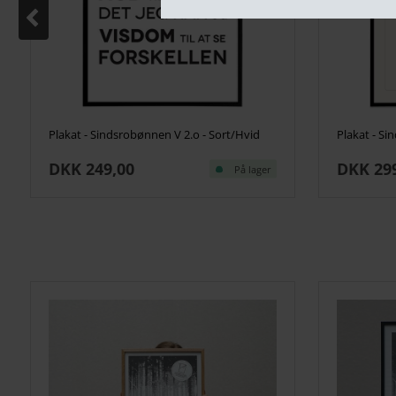
Plakat - Sindsrobønnen V 2.o - Sort/Hvid
DKK 249,00
DKK 29
På lager