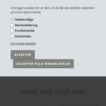
RELATEREDE PRODUKTER
Vi bruger cookies for at sikre, at du får den bedste oplevelse
på vores hjemmeside.
Nødvendige
Markedsføring
Funktionelle
Statistiske
Vis cookie detaljer
Plakat - Racing Bike Blue - 30x40 cm.
Plakat - One line - Male sketch #2 - 30x40 cm.
DKK 249,00
DKK 249,00
På lager
På lager
ANDRE HAR OGSÅ KØBT