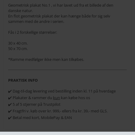
Geometrisk plakat No.1 , vi har lavet ud fra et billede af den
danske natur.
En flot geometrisk plakat der kan hænge både for sig selv
sammen med de andre i serien.
Fås i 2 forskellige størrelser:
30 x 40 cm.
50 x 70 cm.
*Ramme medfølger ikke men kan tilkøbes.
PRAKTISK INFO
✔️ Dag-til-dag levering ved bestilling inden kl. 11 på hverdage
✔️ Plakater & rammer du
kun
kan købe hos os
✔️ 5 af 5 stjerner på Trustpilot
✔️ Fragtfri v. køb over kr. 999,- ellers fra kr. 39,- med GLS.
✔️ Betal med kort, MobilePay & EAN