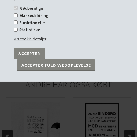
Nødvendige
Markedsføring
Funktionelle
Statistiske
Vis cookie detaljer
Plakat - Sindsrobønnen - Sandfarvet - 50x70cm
Plakat - Synstest, lol
DKK 299,00
DKK 249,00
På lager
På lager
ANDRE HAR OGSÅ KØBT