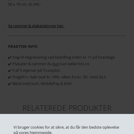
50 x 70 cm. til 299,-
Se rammer & plakatskinner her.
.
PRAKTISK INFO
✔️ Dag-til-dag levering ved bestilling inden kl. 11 på hverdage
✔️ Plakater & rammer du
kun
kan købe hos os
✔️ 5 af 5 stjerner på Trustpilot
✔️ Fragtfri v. køb over kr. 999,- ellers fra kr. 39,- med GLS.
✔️ Betal med kort, MobilePay & EAN
RELATEREDE PRODUKTER
Vi bruger cookies for at sikre, at du får den bedste oplevelse
på vores hjemmeside.