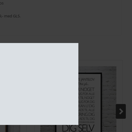
os
 39,- med GLS.