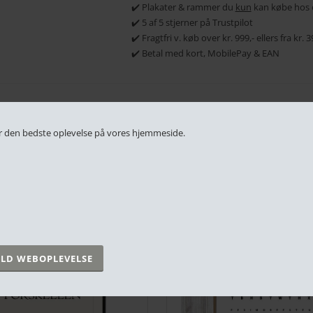
✔️ Plakater & rammer du
kun
kan købe hos 
✔️ 5 af 5 stjerner på Trustpilot
✔️ Fragtfri v. køb over kr. 999,- ellers fra kr.
✔️ Betal med kort, MobilePay & EAN
RELATEREDE PRODUKTER
 får den bedste oplevelse på vores hjemmeside.