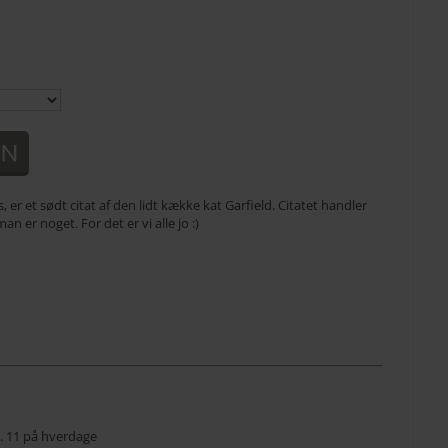
 et sødt citat af den lidt kække kat Garfield. Citatet handler
man er noget. For det er vi alle jo :)
kl. 11 på hverdage