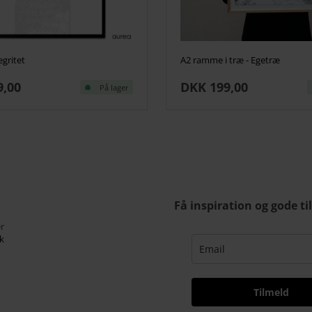
egritet
A2 ramme i træ - Egetræ
9,00
DKK 199,00
På lager
Få inspiration og gode ti
r
k
Tilmeld