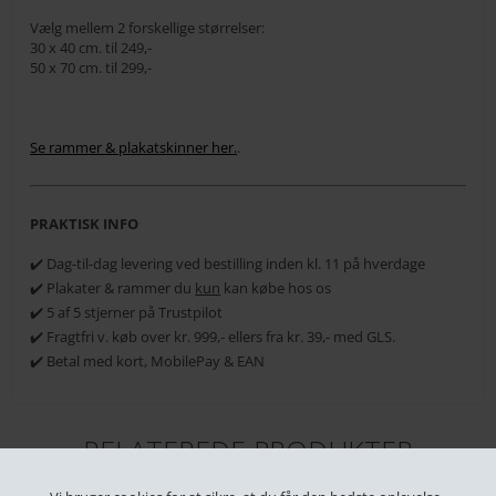
Vælg mellem 2 forskellige størrelser:
30 x 40 cm. til 249,-
50 x 70 cm. til 299,-
Se rammer & plakatskinner her.
.
PRAKTISK INFO
✔️ Dag-til-dag levering ved bestilling inden kl. 11 på hverdage
✔️ Plakater & rammer du
kun
kan købe hos os
✔️ 5 af 5 stjerner på Trustpilot
✔️ Fragtfri v. køb over kr. 999,- ellers fra kr. 39,- med GLS.
✔️ Betal med kort, MobilePay & EAN
RELATEREDE PRODUKTER