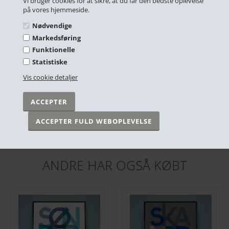
Vi bruger cookies for at sikre, at du får den bedste oplevelse
på vores hjemmeside.
Nødvendige
Markedsføring
Funktionelle
Statistiske
Vis cookie detaljer
Plakat - "Bynavn" - København - Grå
Plakat - "Bynavn" - Holstebro - Blå
DKK 249,00
DKK 249,00
På lager
På lager
ANDRE HAR OGSÅ KØBT