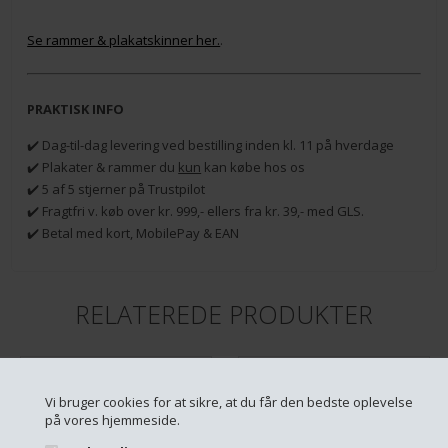
Se rammer & plakatskinner her.
.
PRAKTISK INFO
✔️ Dag-til-dag levering ved bestilling inden kl. 11 på hverdage
✔️ Plakater & rammer du
kun
kan købe hos os
✔️ 5 af 5 stjerner på Trustpilot
✔️ Fragtfri v. køb over kr. 999,- ellers fra kr. 39,- med GLS.
✔️ Betal med kort, MobilePay & EAN
RELATEREDE PRODUKTER
Vi bruger cookies for at sikre, at du får den bedste oplevelse
på vores hjemmeside.