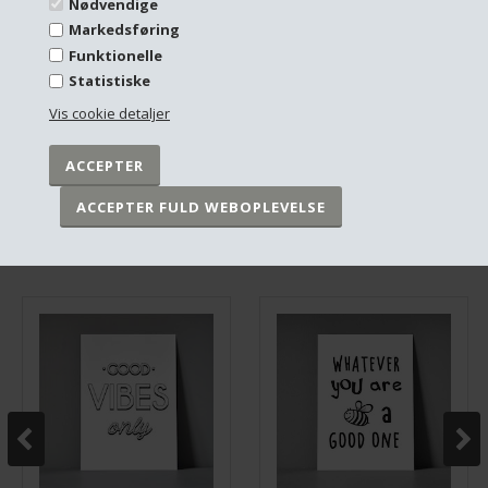
Nødvendige
Markedsføring
Funktionelle
Statistiske
Plakat - "Bynavn" - København - Grå
Plakat - "Bynavn" - Holstebro - Blå
Vis cookie detaljer
DKK 249,00
DKK 249,00
På lager
På lager
ANDRE HAR OGSÅ KØBT