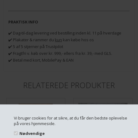
PRAKTISK INFO
✔️ Dag-til-dag levering ved bestilling inden kl. 11 på hverdage
✔️ Plakater & rammer du
kun
kan købe hos os
✔️ 5 af 5 stjerner på Trustpilot
✔️ Fragtfri v. køb over kr. 999,- ellers fra kr. 39,- med GLS.
✔️ Betal med kort, MobilePay & EAN
RELATEREDE PRODUKTER
Vi bruger cookies for at sikre, at du får den bedste oplevelse
på vores hjemmeside.
Nødvendige