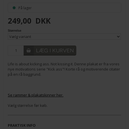
På lager
249,00
DKK
Størrelse
Life is about kicking ass. Not kissing it. Denne plakat er fra vores
nye motivations serie "Kick ass"! Korte rå og motiverende citater
på en rå baggrund.
Se rammer & plakatskinner her.
Vælg størrelse før køb.
PRAKTISK INFO