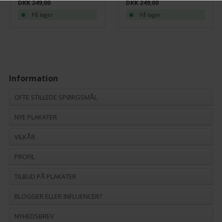
DKK 249,00
DKK 249,00
På lager
På lager
Information
OFTE STILLEDE SPØRGSMÅL
NYE PLAKATER
VILKÅR
PROFIL
TILBUD PÅ PLAKATER
BLOGGER ELLER INFLUENCER?
NYHEDSBREV