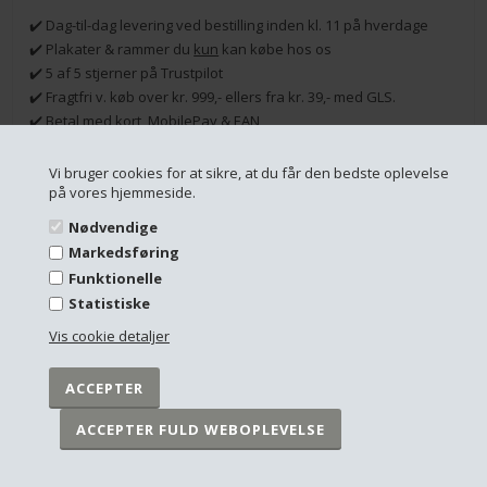
✔️ Dag-til-dag levering ved bestilling inden kl. 11 på hverdage
✔️ Plakater & rammer du
kun
kan købe hos os
✔️ 5 af 5 stjerner på Trustpilot
✔️ Fragtfri v. køb over kr. 999,- ellers fra kr. 39,- med GLS.
✔️ Betal med kort, MobilePay & EAN
Vi bruger cookies for at sikre, at du får den bedste oplevelse
på vores hjemmeside.
RELATEREDE PRODUKTER
Nødvendige
Markedsføring
Funktionelle
Statistiske
Vis cookie detaljer
Kick ass plakat - Small Changes
Kick ass plakat - Don't give up