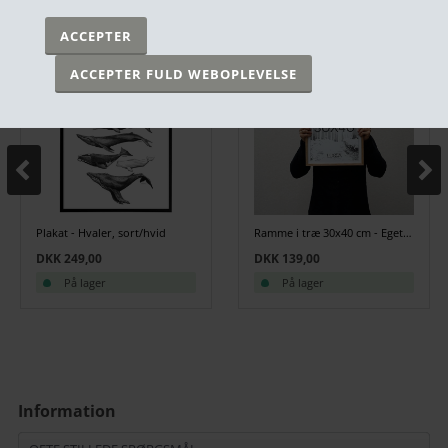
Plakat - Hvaler, sort/hvid
Ramme i træ 30x40 cm - Egetræ
DKK 249,00
DKK 139,00
På lager
På lager
Information