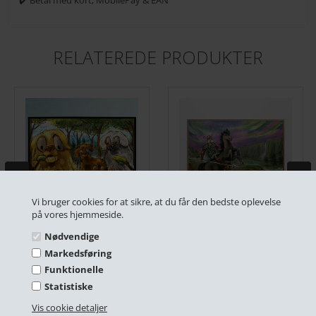
RELATEREDE PRODUKTER
Vi bruger cookies for at sikre, at du får den bedste oplevelse
på vores hjemmeside.
Eventyr plakat - Fyrtøjet
Nordisk Mytologi plakat - Odin
Nødvendige
DKK 249,00
DKK 249,00
Markedsføring
På lager
På lager
Funktionelle
Statistiske
Vis cookie detaljer
ANDRE HAR OGSÅ KØBT