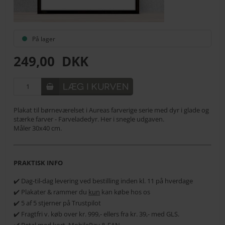
På lager
249,00
DKK
Plakat til børneværelset i Aureas farverige serie med dyr i glade og
stærke farver - Farveladedyr. Her i snegle udgaven.
Måler 30x40 cm.
PRAKTISK INFO
✔️ Dag-til-dag levering ved bestilling inden kl. 11 på hverdage
✔️ Plakater & rammer du
kun
kan købe hos os
✔️ 5 af 5 stjerner på Trustpilot
✔️ Fragtfri v. køb over kr. 999,- ellers fra kr. 39,- med GLS.
✔️ Betal med kort, MobilePay & EAN