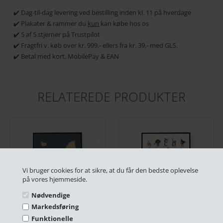
✔️ Dag-til-dag levering ved bestilling inden kl. 11 på hverdage
✔️ Plakater & rammer du
kun
kan købe hos os
✔️ 5 af 5 stjerner på Trustpilot
✔️ Fragtfri v. køb over kr. 999,- ellers fra kr. 39,- med GLS.
✔️ Betal med kort, MobilePay & EAN
RELATEREDE PRODUKTER
Vi bruger cookies for at sikre, at du får den bedste oplevelse
på vores hjemmeside.
Nødvendige
Markedsføring
A4 Tryk - Europakort
A4 Tryk - ABC, Dyr
Funktionelle