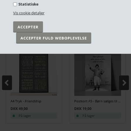
DKK 49,00
DKK 49,00
Statistiske
På lager
På lager
Vis cookie detaljer
ANDRE HAR OGSÅ KØBT
A4 Tryk - Friendship
Postkort A5 - Børn sælges til cirkus
DKK 49,00
DKK 19,00
På lager
På lager