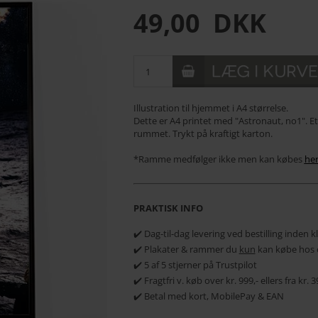
49,00
DKK
Illustration til hjemmet i A4 størrelse.
Dette er A4 printet med "Astronaut, no1". Et 
rummet. Trykt på kraftigt karton.
*Ramme medfølger ikke men kan købes
he
PRAKTISK INFO
✔️ Dag-til-dag levering ved bestilling inden 
✔️ Plakater & rammer du
kun
kan købe hos 
✔️ 5 af 5 stjerner på Trustpilot
✔️ Fragtfri v. køb over kr. 999,- ellers fra kr.
✔️ Betal med kort, MobilePay & EAN