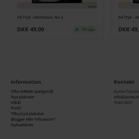
A4 Tryk - Astronaut, No.3
A4 Tryk - A
DKK 49,00
DKK 49
På lager
Information
Kontakt
Ofte stillede spørgsmål
Aurea Plakate
Nye plakater
info@aurea.d
Vilkår
5044 6800
Profil
Tilbud på plakater
Blogger eller Influencer?
Nyhedsbrev