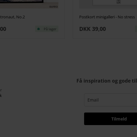
stronaut, No.2
Postkort minigalleri - No stress
,00
DKK 39,00
På lager
Få inspiration og gode ti
r
k
Tilmeld