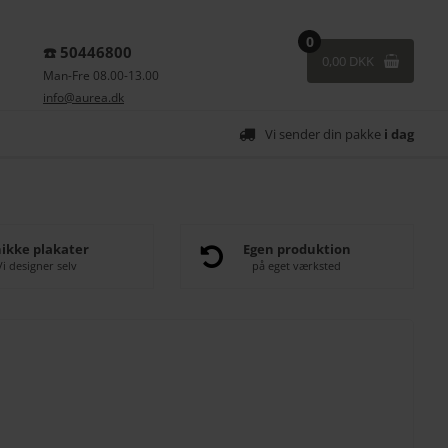
0
☎️ 50446800
0,00 DKK
Man-Fre 08.00-13.00
info@aurea.dk
Vi sender din pakke
i dag
ikke plakater
Egen produktion
Vi designer selv
på eget værksted