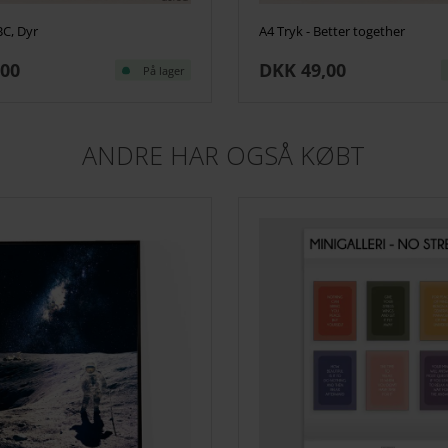
BC, Dyr
A4 Tryk - Better together
,00
DKK 49,00
På lager
ANDRE HAR OGSÅ KØBT