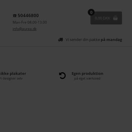
0
☎️ 50446800
0,00 DKK
Man-Fre 08.00-13.00
info@aurea.dk
Vi sender din pakke
på mandag
ikke plakater
Egen produktion
Vi designer selv
på eget værksted