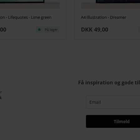
tion - Lifequotes - Lime green
A4 Illustration - Dreamer
,00
DKK 49,00
På lager
Få inspiration og gode ti
r
k
Tilmeld