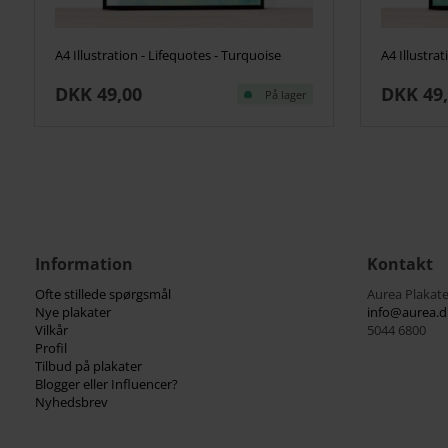
A4 Illustration - Lifequotes - Turquoise
A4 Illustra
DKK 49,00
DKK 49
På lager
Information
Kontakt
Ofte stillede spørgsmål
Aurea Plakate
Nye plakater
info@aurea.d
Vilkår
5044 6800
Profil
Tilbud på plakater
Blogger eller Influencer?
Nyhedsbrev