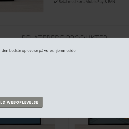
✔️ Betal med kort, MobilePay & EAN
RELATEREDE PRODUKTER
 får den bedste oplevelse på vores hjemmeside.