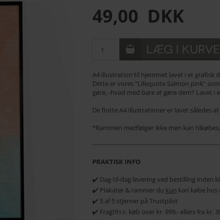
49,00
DKK
A4 illustration til hjemmet lavet i et grafisk
Dette er vores "Lifequote Salmon pink" som e
gøre, -hvad med bare at gøre dem? Lavet i et 
De flotte A4 illustrationer er lavet sålede
*Rammen medfølger ikke men kan tilkøbes,
PRAKTISK INFO
✔️ Dag-til-dag levering ved bestilling inden 
✔️ Plakater & rammer du
kun
kan købe hos 
✔️ 5 af 5 stjerner på Trustpilot
✔️ Fragtfri v. køb over kr. 999,- ellers fra kr.