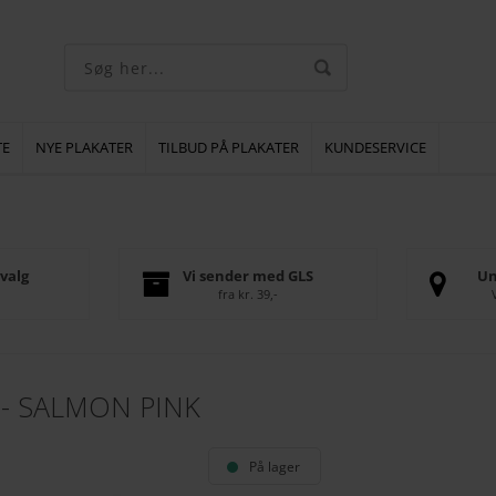
TE
NYE PLAKATER
TILBUD PÅ PLAKATER
KUNDESERVICE
valg
Vi sender med GLS
Un
fra kr. 39,-
 - SALMON PINK
På lager