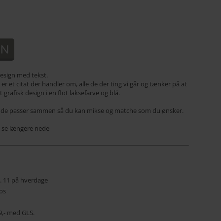
 design med tekst.
r et citat der handler om, alle de der ting vi går og tænker på at
grafisk design i en flot laksefarve og blå.
s at de passer sammen så du kan mikse og matche som du ønsker.
 se længere nede
kl. 11 på hverdage
os
 39,- med GLS.