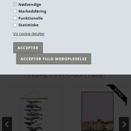
Nødvendige
Markedsføring
Funktionelle
Statistiske
Vis cookie detaljer
A4 Tryk - Europakort
A4 Tryk - ABC, Dyr
DKK 49,00
DKK 49,00
På lager
På lager
ANDRE HAR OGSÅ KØBT