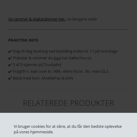
Se rammer & plakatskinner her.
, se længere nede
PRAKTISK INFO
✔️ Dag-til-dag levering ved bestilling inden kl. 11 på hverdage
✔️ Plakater & rammer du
kun
kan købe hos os
✔️ 5 af 5 stjerner på Trustpilot
✔️ Fragtfri v. køb over kr. 999,- ellers fra kr. 39,- med GLS.
✔️ Betal med kort, MobilePay & EAN
RELATEREDE PRODUKTER
Vi bruger cookies for at sikre, at du får den bedste oplevelse
på vores hjemmeside.